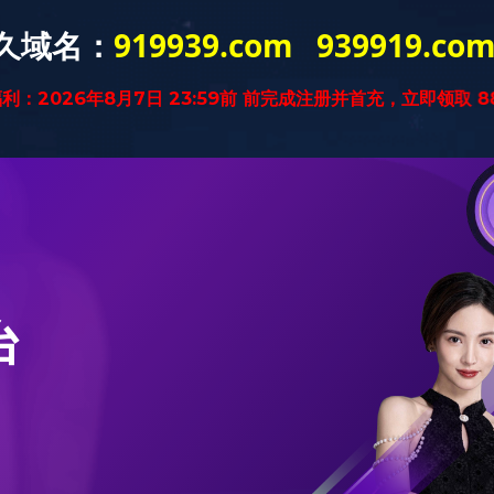
页
乐鱼官方网站
业绩案例
关于乐鱼官方
资质荣
网站