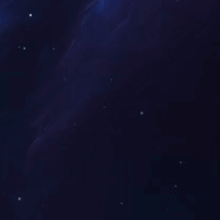
煤矿、铁矿、焦化、冶炼、化工等行业的单位厂家设计造各种机
客户提供优质的产品、周到的服务，欢迎咨询合作！
滚轮罐耳
（绳套）瓦芯
业绩案例
关于乐鱼官方网站
地址：河南省安阳市殷都区铜冶镇 联
资讯
维修服务
座机：0372-5616161 邮箱：
an