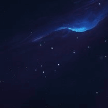
备。可为
体系，向
上一篇：
下一篇：
乐鱼官方网站
资质荣誉
企业