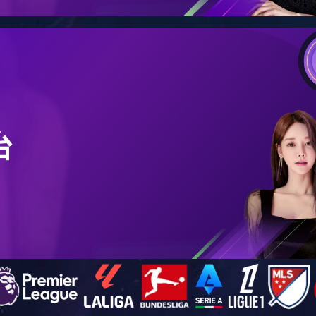
设备配件
瓦架