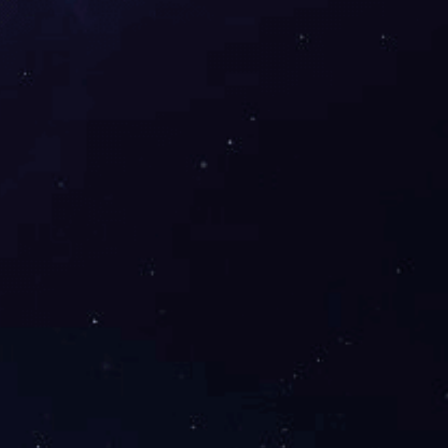
械设备。安达机械
以高效、快捷、全面、优良的售后服务
返回列表
系人：彭先生 手机：13633721581
yangandajixie@163.com
网址：
http://www.mccallbaptistchurch.com