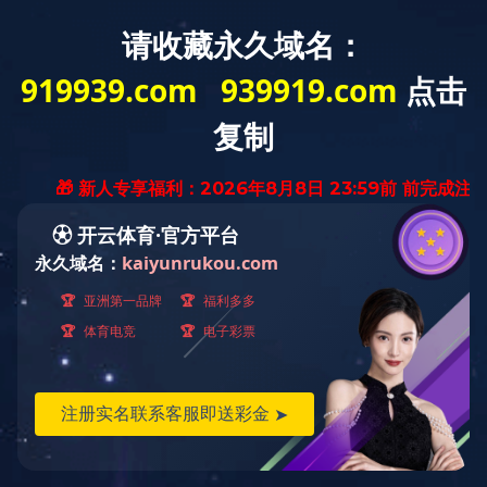
设备配件
当前的位置是：
首页
>
产品中心
设备配件
梯子间