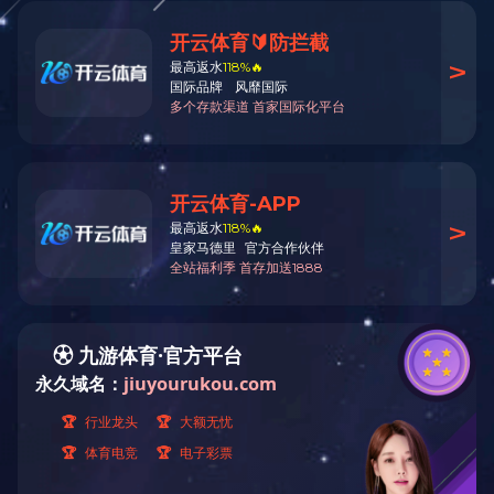
上一篇：
矩形乐鱼官网注册
下一篇：
矩形乐鱼官网注册
返回列表
乐鱼官方网站
业绩案例
关于乐鱼官方网站