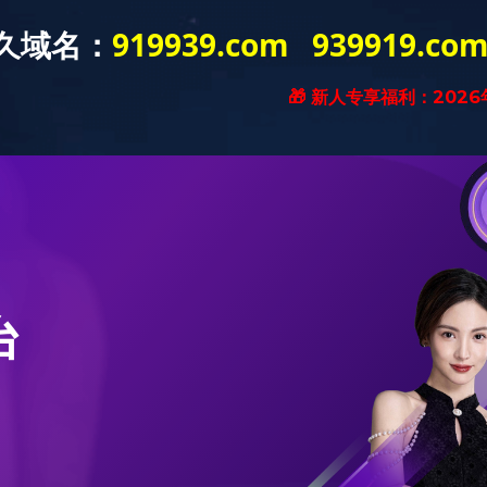
页
乐鱼官方网站
业绩案例
关于乐鱼官方
资质荣
网站