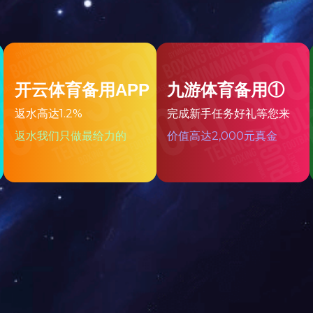
两绳防坠
连接器