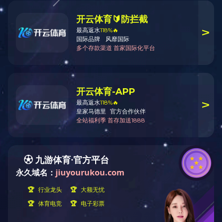
上一篇：
缓冲床
下一篇：
串辊
返回列表
乐鱼官方网站
业绩案例
关于乐鱼官方网站
资质荣誉
企业资讯
维修服务
地址：河南省安阳市殷都区铜冶镇 联系人：彭先生 手机：13633721581
座机：0372-5616161 邮箱：
anyangandajixie@163.com
网址：
http://www.mccallbaptistchurch.com
CopyRight 乐鱼官网注册 All Rights Rserved
HTML地图
XML地图
网站统计