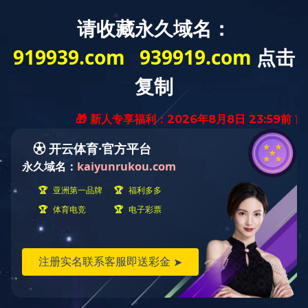
带式输送机及其配
当前的位置是：
首页
>
产品中心
件
带式输送机及其配件
带式输送机