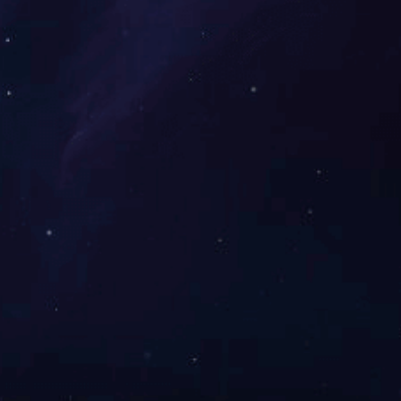
业绩案例
关于乐鱼官方网站
地址：河南省安阳市殷都区铜冶镇 联
资讯
维修服务
座机：0372-5616161 邮箱：
an
站统计