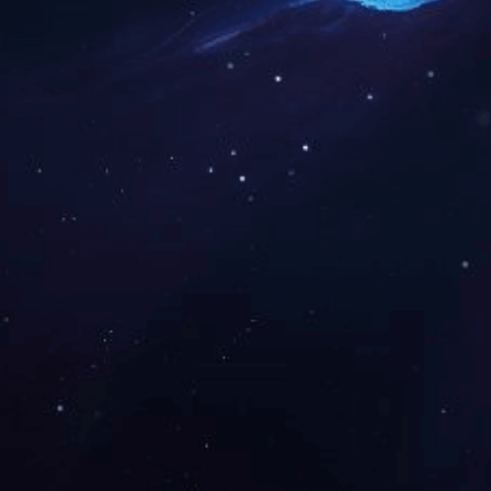
下一篇：
鑫龙煤业集团红岭公司
乐鱼官方网站
资质荣誉
企业
CopyRight 乐鱼官网注册 All Rights Rserved
HTML地图
XML地图
网
友情链接：