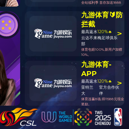
当前的位置是：
首页
>
业绩案例