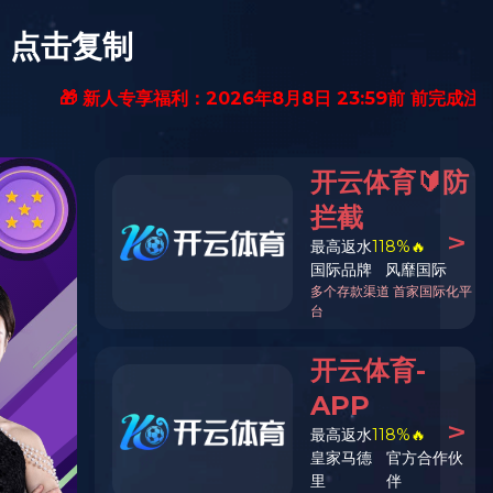
誉
企业资讯
维修服务
联系乐鱼官方
网站