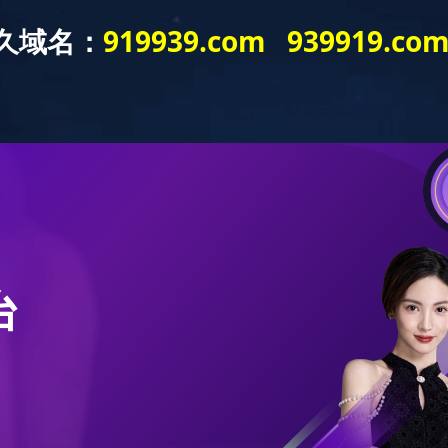
页
乐鱼官方网站
业绩案例
关于乐鱼官方
资质荣
网站