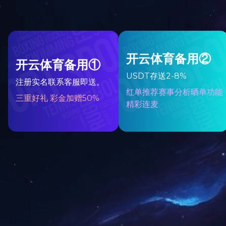
上一篇：
乐鱼官网注册
下一篇：
禹州方山煤业公司