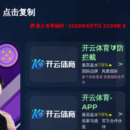
誉
企业资讯
维修服务
联系乐鱼官方
网站