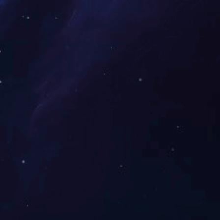
客户提供优质的产品、周到的服务，欢迎咨询合作！
楔子（插条）
滚轮罐耳
业绩案例
关于乐鱼官方网站
地址：河南省安阳市殷都区铜冶镇 联
资讯
维修服务
座机：0372-5616161 邮箱：
an
站统计